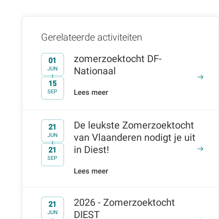
Gerelateerde activiteiten
zomerzoektocht DF-
01
Nationaal
JUN
15
t/m
Lees meer
SEP
De leukste Zomerzoektocht
21
van Vlaanderen nodigt je uit
JUN
in Diest!
21
t/m
SEP
Lees meer
2026 - Zomerzoektocht
21
DIEST
JUN