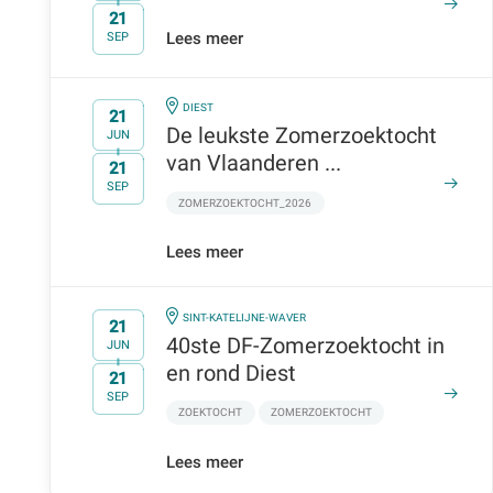
21
t/m
Lees meer
SEP
IN
DIEST
21
De leukste Zomerzoektocht
JUN
van Vlaanderen ...
21
t/m
SEP
ZOMERZOEKTOCHT_2026
Lees meer
IN
SINT-KATELIJNE-WAVER
21
40ste DF-Zomerzoektocht in
JUN
en rond Diest
21
t/m
SEP
ZOEKTOCHT
ZOMERZOEKTOCHT
Lees meer