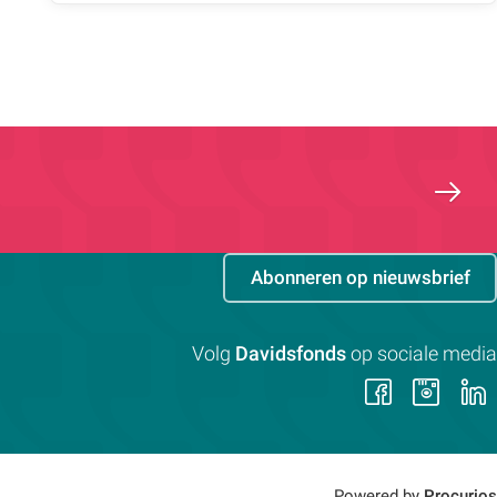
Abonneren op nieuwsbrief
Volg
Davidsfonds
op sociale media
Volg
Vol
ons
on
op
op
Faceb
Ins
Powered by
Procurios